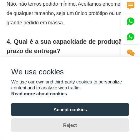
Não, não temos pedido mínimo. Aceitamos encomendas

de qualquer tamanho, seja um único protótipo ou um

grande pedido em massa.

4. Qual é a sua capacidade de produção e
prazo de entrega?

Novos itens: 3 a 5 semanas para ferramentas e
produção. Reposições: 2 a 4 semanas, dependendo do
We use cookies
tipo de produto. Somos flexíveis e sempre nos
We use our own and third-party cookies to personalize
content and to analyze web traffic.
esforçamos para atender aos prazos de entrega
Read more about cookies
solicitados.
Accept cookies
5. Quais países ou regiões vocês
Reject
atendem?
Os expositores personalizados da Sintop são enviados