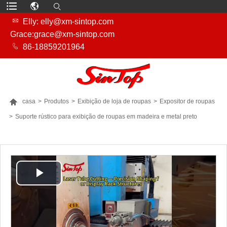

Elly: elly@xm-sintop.com
Grace:grace@xm-sintop.com

86-18859201964

casa
>
Produtos
>
Exibição de loja de roupas
>
Expositor de roupas
>
Suporte rústico para exibição de roupas em madeira e metal preto
MAIS PRODUTOS
Play
Video