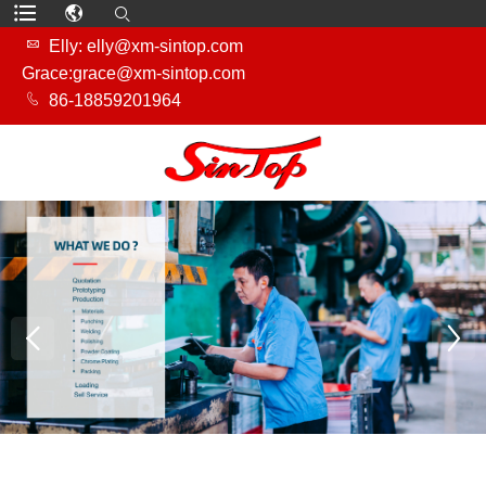

Elly: elly@xm-sintop.com
Grace:grace@xm-sintop.com

86-18859201964